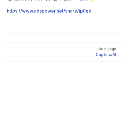
https://www.adspower.net/share/ipflex
Pager
Next page
CaptchaAI