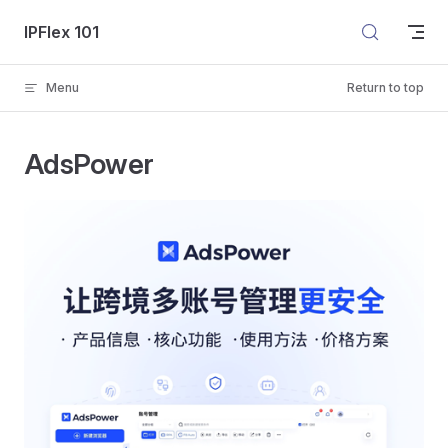
Skip to content
IPFlex 101
Menu
Return to top
AdsPower